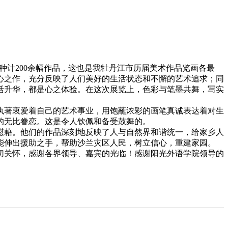
种计200余幅作品，这也是我牡丹江市历届美术作品览画各最
心之作，充分反映了人们美好的生活状态和不懈的艺术追求；同
活升华，都是心之体验。在这次展览上，色彩与笔墨共舞，写实
执著衷爱着自己的艺术事业，用饱蘸浓彩的画笔真诚表达着对生
的无比眷恋。这是令人钦佩和备受鼓舞的。
慰藉。他们的作品深刻地反映了人与自然界和谐统一，给家乡人
能伸出援助之手，帮助沙兰灾区人民，树立信心，重建家园。
切关怀，感谢各界领导、嘉宾的光临！感谢阳光外语学院领导的