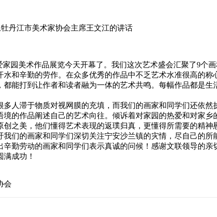
牡丹江市美术家协会主席王文江的讲话
爱家园美术作品展览今天开幕了。我们这次艺术盛会汇聚了9个画
汗水和辛勤的劳作。在众多优秀的作品中不乏艺术水准很高的称
，都能打到让作者和读者融为一体的艺术共鸣。每幅作品都是生
多人滞于物质对视网膜的充填，而我们的画家和同学们还依然
语境的作品阐述自己的艺术向往。倾诉着对家园的热爱和对家乡
创之美，他们懂得艺术表现的返璞归真，更懂得所需要的精神
吁我们的画家和同学们深切关注宁安沙兰镇的灾情，尽自己的所
辛勤劳动的画家和同学们表示真诚的问候！感谢文联领导的亲
圆满成功！
会