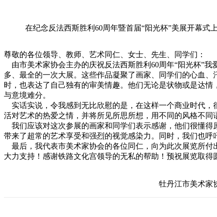
在纪念反法西斯胜利60周年暨首届“阳光杯”美展开幕式上
尊敬的各位领导、教师、艺术同仁、女士、先生、同学们：
由市美术家协会主办的庆祝反法西斯胜利60周年“阳光杯”我
多、最全的一次大展。这些作品凝聚了画家、同学们的心血、
时，也表达了自己独有的审美情趣。他们无论是状物或是达情
与意境难分。
实话实说，令我感到无比欣慰的是，在这样一个商业时代，很
活对艺术的热爱之情，并将所见所思所想，用不同的风格不同
我们应该对这次参展的画家和同学们表示感谢，他们很懂得原
带来了超常的艺术享受和强烈的视觉感染力。同时，我们也呼
最后，我代表市美术家协会的各位同仁，向为此次展览所付出
大力支持！感谢铁路文化宫领导的无私的帮助！预祝展览取得
牡丹江市美术家协