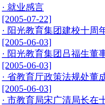
· 就业感言
[2005-07-22]
· 阳光教育集团建校十周
[2005-06-03]
· 阳光教育集团吕福生董
[2005-06-03]
· 省教育厅政策法规处董
[2005-06-03]
· 市教育局宋广清局长在