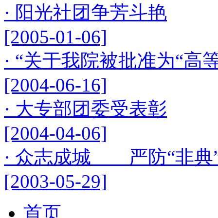
· 阳光社团争芳斗艳
[2005-01-06]
· “关于我院被批准为“
[2004-06-16]
· 大专部团委受表彰
[2004-04-06]
· 众志成城 严防“非典
[2003-05-29]
首页