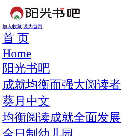
加入收藏
设为首页
首 页
Home
阳光书吧
成就均衡而强大阅读者
葵月中文
均衡阅读成就全面发展
全日制幼儿园